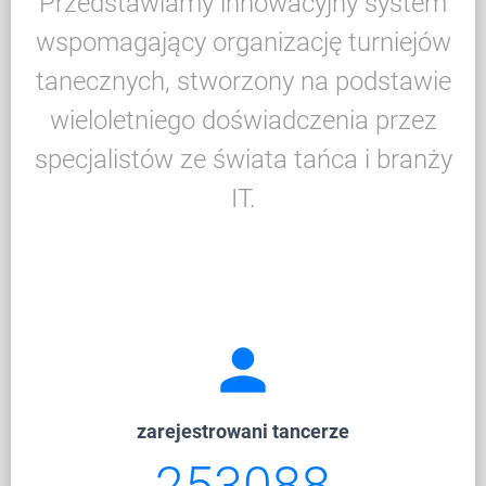
Przedstawiamy innowacyjny system
wspomagający organizację turniejów
tanecznych, stworzony na podstawie
wieloletniego doświadczenia przez
specjalistów ze świata tańca i branży
IT.
person
zarejestrowani tancerze
253088