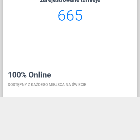
665
100% Online
DOSTĘPNY Z KAŻDEGO MIEJSCA NA ŚWIECIE
Danceit pozwoli ci zarządzać turniejem gdziekolwiek
jesteś, a rejestracja szkoły tańca jest tak prosta, jak
założenie konta w serwisie społecznościowym.
Dzięki bazie danych znajdującej się w chmurze,
wszystkie informacje zawsze są aktualne, przez co w