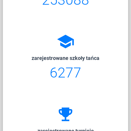
school
zarejestrowane szkoły tańca
6277
emoji_events
zarejestrowane turnieje